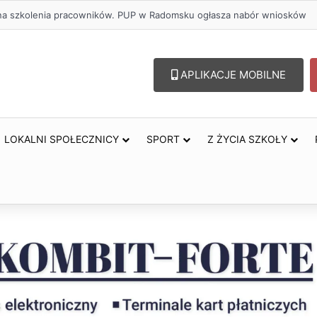
ł na szkolenia pracowników. PUP w Radomsku ogłasza nabór wniosków
APLIKACJE MOBILNE
LOKALNI SPOŁECZNICY
SPORT
Z ŻYCIA SZKOŁY