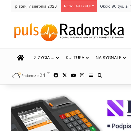
piątek, 7 sierpnia 2026
NOWE ARTYKUŁY
Około 90 tys. z
STRONA GŁÓWNA
Z ŻYCIA …
KULTURA
NA SYGNALE
℃
24
Facebook
X
YouTube
Instagram
Sidebar
Szukaj
Radomsko