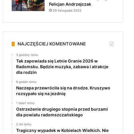
Felicjan Andrzejczak
29 listopada 2022
NAJCZĘŚCIEJ KOMENTOWANE
3 godziny temu
Tak zapowiada się Letnie Granie 2026 w
Radomsku. Będzie muzyka, zabawa i atrakcje
dla rodzin
6 godzin temu
Naczepa przewróciła się na drodze. Kruszywo
rozsypało się na jezdnię
1 dzień temu
Ostrzeżenie drugiego stopnia przed burzami
dla powiatu radomszczańskiego
2 dni temu
Tragiczny wypadek w Kobielach Wielkich. Nie