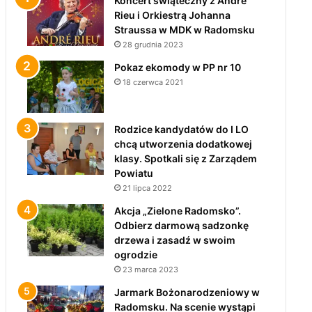
Koncert świąteczny z André
Rieu i Orkiestrą Johanna
Straussa w MDK w Radomsku
28 grudnia 2023
Pokaz ekomody w PP nr 10
18 czerwca 2021
Rodzice kandydatów do I LO
chcą utworzenia dodatkowej
klasy. Spotkali się z Zarządem
Powiatu
21 lipca 2022
Akcja „Zielone Radomsko”.
Odbierz darmową sadzonkę
drzewa i zasadź w swoim
ogrodzie
23 marca 2023
Jarmark Bożonarodzeniowy w
Radomsku. Na scenie wystąpi