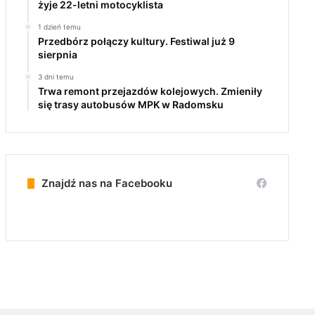
żyje 22-letni motocyklista
1 dzień temu
Przedbórz połączy kultury. Festiwal już 9
sierpnia
3 dni temu
Trwa remont przejazdów kolejowych. Zmieniły
się trasy autobusów MPK w Radomsku
Znajdź nas na Facebooku