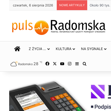
czwartek, 6 sierpnia 2026
NOWE ARTYKUŁY
Około 90 tys
STRONA GŁÓWNA
Z ŻYCIA …
KULTURA
NA SYGNALE
℃
28
Facebook
X
YouTube
Instagram
Sidebar
Szukaj
Radomsko