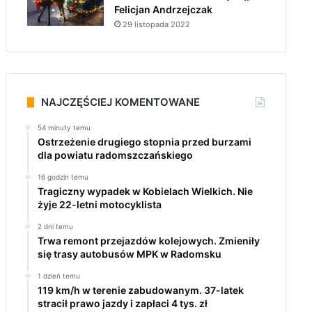
Felicjan Andrzejczak
29 listopada 2022
NAJCZĘŚCIEJ KOMENTOWANE
54 minuty temu
Ostrzeżenie drugiego stopnia przed burzami
dla powiatu radomszczańskiego
16 godzin temu
Tragiczny wypadek w Kobielach Wielkich. Nie
żyje 22-letni motocyklista
2 dni temu
Trwa remont przejazdów kolejowych. Zmieniły
się trasy autobusów MPK w Radomsku
1 dzień temu
119 km/h w terenie zabudowanym. 37-latek
stracił prawo jazdy i zapłaci 4 tys. zł