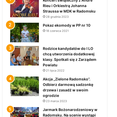
Koncert świąteczny z André
Rieu i Orkiestrą Johanna
Straussa w MDK w Radomsku
28 grudnia 2023
Pokaz ekomody w PP nr 10
18 czerwca 2021
Rodzice kandydatów do I LO
chcą utworzenia dodatkowej
klasy. Spotkali się z Zarządem
Powiatu
21 lipca 2022
Akcja „Zielone Radomsko”.
Odbierz darmową sadzonkę
drzewa i zasadź w swoim
ogrodzie
23 marca 2023
Jarmark Bożonarodzeniowy w
Radomsku. Na scenie wystąpi