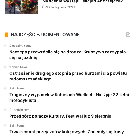
Na scenie wystąpi Felicjan Andrzejczak
29 listopada 2022
NAJCZĘŚCIEJ KOMENTOWANE
2 godziny temu
Naczepa przewróciła się na drodze. Kruszywo rozsypało
się na jezdnię
1 dzień temu
Ostrzeżenie drugiego stopnia przed burzami dla powiatu
radomszczańskiego
2 dni temu
Tragiczny wypadek w Kobielach Wielkich. Nie żyje 22-letni
motocyklista
21 godzin temu
Przedbórz połączy kultury. Festiwal już 9 sierpnia
3 dni temu
Trwa remont przejazdów kolejowych. Zmieniły się trasy