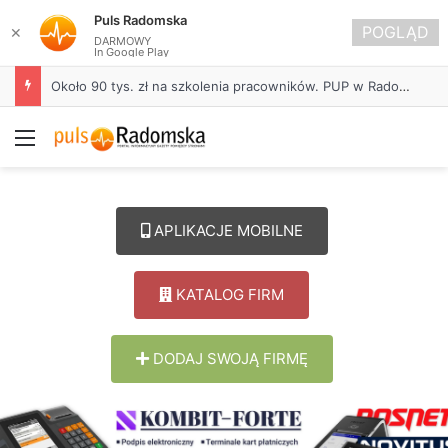
Puls Radomska
POGLĄD
✕
DARMOWY
In Google Play
Około 90 tys. zł na szkolenia pracowników. PUP w Radomsku ogłasza nabór wniosków
Menu
APLIKACJE MOBILNE
KATALOG FIRM
DODAJ SWOJĄ FIRMĘ