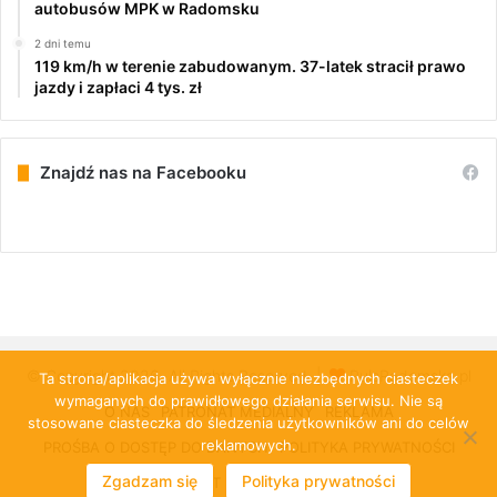
autobusów MPK w Radomsku
2 dni temu
119 km/h w terenie zabudowanym. 37-latek stracił prawo
jazdy i zapłaci 4 tys. zł
Znajdź nas na Facebooku
© Copyright 2026, All Rights Reserved |
PulsRadomska.pl
Ta strona/aplikacja używa wyłącznie niezbędnych ciasteczek
wymaganych do prawidłowego działania serwisu. Nie są
O NAS
PATRONAT MEDIALNY
REKLAMA
stosowane ciasteczka do śledzenia użytkowników ani do celów
reklamowych.
PROŚBA O DOSTĘP DO DANYCH
POLITYKA PRYWATNOŚCI
Zgadzam się
Polityka prywatności
KONTAKT
CLOUD-KOMBIT