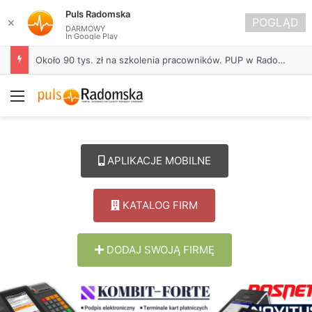
Puls Radomska
POGLĄD
✕
DARMOWY
In Google Play
Około 90 tys. zł na szkolenia pracowników. PUP w Radomsku ogłasza nabór wniosków
Menu
APLIKACJE MOBILNE
KATALOG FIRM
DODAJ SWOJĄ FIRMĘ