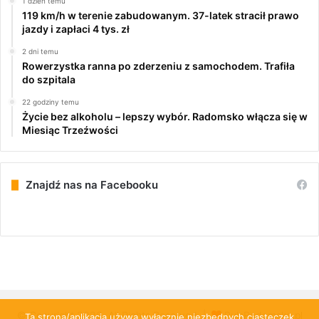
1 dzień temu
119 km/h w terenie zabudowanym. 37-latek stracił prawo
jazdy i zapłaci 4 tys. zł
2 dni temu
Rowerzystka ranna po zderzeniu z samochodem. Trafiła
do szpitala
22 godziny temu
Życie bez alkoholu – lepszy wybór. Radomsko włącza się w
Miesiąc Trzeźwości
Znajdź nas na Facebooku
© Copyright 2026, All Rights Reserved |
PulsRadomska.pl
Ta strona/aplikacja używa wyłącznie niezbędnych ciasteczek