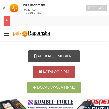
Puls Radomska
POGLĄD
✕
DARMOWY
In Google Play
Około 90 tys. zł na szkolenia pracowników. PUP w Radomsku ogłasza nabór wniosków
Menu
APLIKACJE MOBILNE
KATALOG FIRM
DODAJ SWOJĄ FIRMĘ