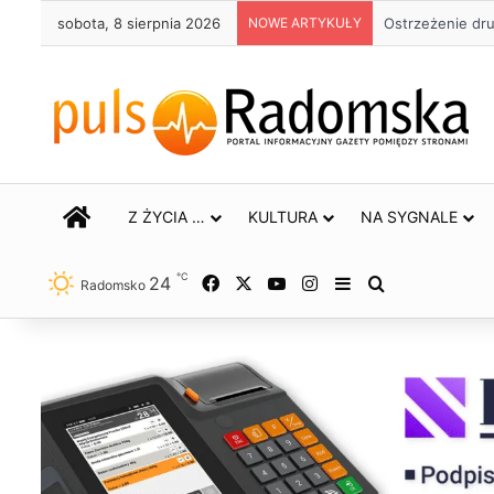
sobota, 8 sierpnia 2026
NOWE ARTYKUŁY
Ostrzeżenie dr
STRONA GŁÓWNA
Z ŻYCIA …
KULTURA
NA SYGNALE
℃
24
Facebook
X
YouTube
Instagram
Sidebar
Szukaj
Radomsko