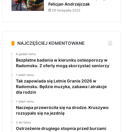
Felicjan Andrzejczak
29 listopada 2022
NAJCZĘŚCIEJ KOMENTOWANE
6 godzin temu
Bezpłatne badania w kierunku osteoporozy w
Radomsku. Z oferty mogą skorzystać seniorzy
1 dzień temu
Tak zapowiada się Letnie Granie 2026 w
Radomsku. Będzie muzyka, zabawa i atrakcje
dla rodzin
1 dzień temu
Naczepa przewróciła się na drodze. Kruszywo
rozsypało się na jezdnię
2 dni temu
Ostrzeżenie drugiego stopnia przed burzami