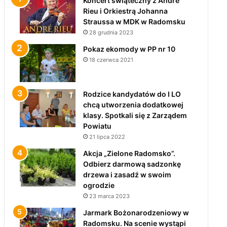
Koncert świąteczny z André
Rieu i Orkiestrą Johanna
Straussa w MDK w Radomsku
28 grudnia 2023
Pokaz ekomody w PP nr 10
18 czerwca 2021
Rodzice kandydatów do I LO
chcą utworzenia dodatkowej
klasy. Spotkali się z Zarządem
Powiatu
21 lipca 2022
Akcja „Zielone Radomsko”.
Odbierz darmową sadzonkę
drzewa i zasadź w swoim
ogrodzie
23 marca 2023
Jarmark Bożonarodzeniowy w
Radomsku. Na scenie wystąpi