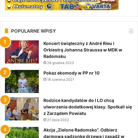
POPULARNE WPISY
Koncert świąteczny z André Rieu i
Orkiestrą Johanna Straussa w MDK w
Radomsku
28 grudnia 2023
Pokaz ekomody w PP nr 10
18 czerwca 2021
Rodzice kandydatów do I LO chcą
utworzenia dodatkowej klasy. Spotkali się
z Zarządem Powiatu
21 lipca 2022
Akcja „Zielone Radomsko”. Odbierz
darmową sadzonkę drzewa i zasadź w