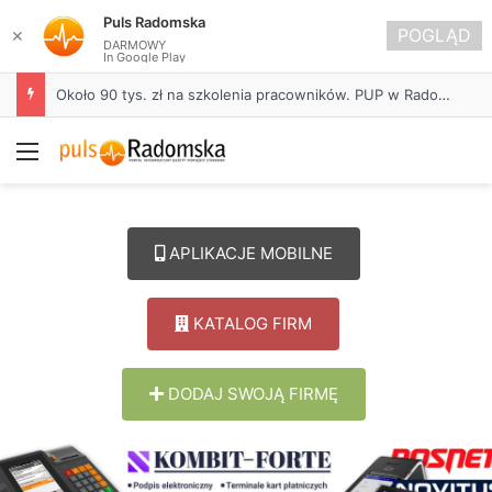
Puls Radomska
POGLĄD
✕
DARMOWY
In Google Play
Około 90 tys. zł na szkolenia pracowników. PUP w Radomsku ogłasza nabór wniosków
Menu
APLIKACJE MOBILNE
KATALOG FIRM
DODAJ SWOJĄ FIRMĘ