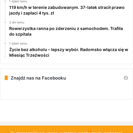
1 dzień temu
119 km/h w terenie zabudowanym. 37-latek stracił prawo
jazdy i zapłaci 4 tys. zł
2 dni temu
Rowerzystka ranna po zderzeniu z samochodem. Trafiła
do szpitala
1 dzień temu
Życie bez alkoholu – lepszy wybór. Radomsko włącza się w
Miesiąc Trzeźwości
Znajdź nas na Facebooku
© Copyright 2026, All Rights Reserved |
PulsRadomska.pl