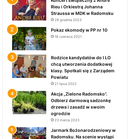
Koncert świąteczny z André
Rieu i Orkiestrą Johanna
Straussa w MDK w Radomsku
28 grudnia 2023
Pokaz ekomody w PP nr 10
18 czerwca 2021
Rodzice kandydatów do I LO
chcą utworzenia dodatkowej
klasy. Spotkali się z Zarządem
Powiatu
21 lipca 2022
Akcja „Zielone Radomsko”.
Odbierz darmową sadzonkę
drzewa i zasadź w swoim
ogrodzie
23 marca 2023
Jarmark Bożonarodzeniowy w
Radomsku. Na scenie wystąpi