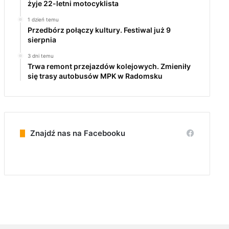
żyje 22-letni motocyklista
1 dzień temu
Przedbórz połączy kultury. Festiwal już 9
sierpnia
3 dni temu
Trwa remont przejazdów kolejowych. Zmieniły
się trasy autobusów MPK w Radomsku
Znajdź nas na Facebooku