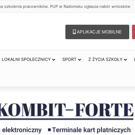
ł na szkolenia pracowników. PUP w Radomsku ogłasza nabór wniosków
APLIKACJE MOBILNE
LOKALNI SPOŁECZNICY
SPORT
Z ŻYCIA SZKOŁY