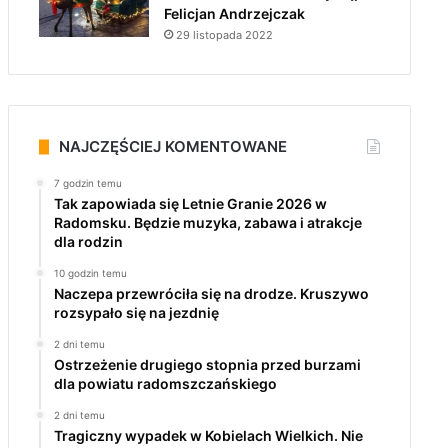
Felicjan Andrzejczak
29 listopada 2022
NAJCZĘŚCIEJ KOMENTOWANE
7 godzin temu
Tak zapowiada się Letnie Granie 2026 w
Radomsku. Będzie muzyka, zabawa i atrakcje
dla rodzin
10 godzin temu
Naczepa przewróciła się na drodze. Kruszywo
rozsypało się na jezdnię
2 dni temu
Ostrzeżenie drugiego stopnia przed burzami
dla powiatu radomszczańskiego
2 dni temu
Tragiczny wypadek w Kobielach Wielkich. Nie