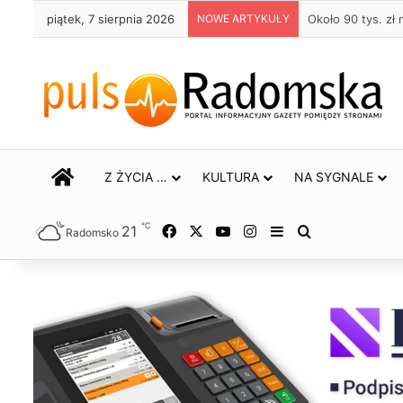
piątek, 7 sierpnia 2026
NOWE ARTYKUŁY
Około 90 tys. z
STRONA GŁÓWNA
Z ŻYCIA …
KULTURA
NA SYGNALE
℃
21
Facebook
X
YouTube
Instagram
Sidebar
Szukaj
Radomsko