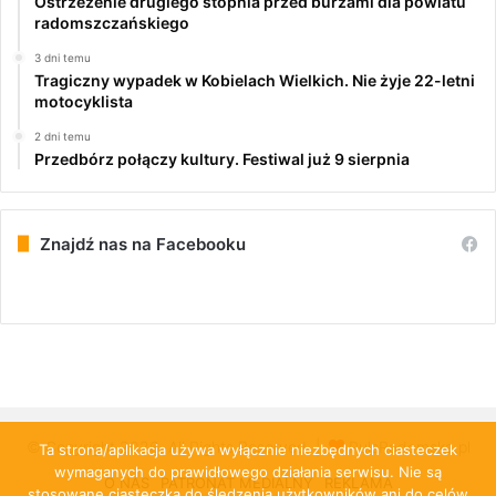
Ostrzeżenie drugiego stopnia przed burzami dla powiatu
radomszczańskiego
3 dni temu
Tragiczny wypadek w Kobielach Wielkich. Nie żyje 22-letni
motocyklista
2 dni temu
Przedbórz połączy kultury. Festiwal już 9 sierpnia
Znajdź nas na Facebooku
© Copyright 2026, All Rights Reserved |
PulsRadomska.pl
Ta strona/aplikacja używa wyłącznie niezbędnych ciasteczek
wymaganych do prawidłowego działania serwisu. Nie są
O NAS
PATRONAT MEDIALNY
REKLAMA
stosowane ciasteczka do śledzenia użytkowników ani do celów