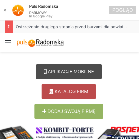
Puls Radomska
POGLĄD
✕
DARMOWY
In Google Play
Ostrzeżenie drugiego stopnia przed burzami dla powiatu radomszczańskiego
Menu
APLIKACJE MOBILNE
KATALOG FIRM
DODAJ SWOJĄ FIRMĘ