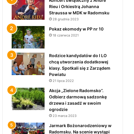
Koncert świąteczny z André
Rieu i Orkiestrą Johanna
Straussa w MDK w Radomsku
28 grudnia 2023
Pokaz ekomody w PP nr 10
18 czerwca 2021
Rodzice kandydatów do I LO
chcą utworzenia dodatkowej
klasy. Spotkali się z Zarządem
Powiatu
21 lipca 2022
Akcja „Zielone Radomsko”.
Odbierz darmową sadzonkę
drzewa i zasadź w swoim
ogrodzie
23 marca 2023
Jarmark Bożonarodzeniowy w
Radomsku. Na scenie wystąpi