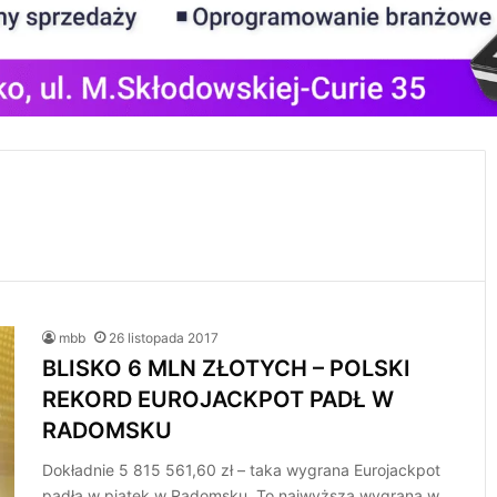
mbb
26 listopada 2017
BLISKO 6 MLN ZŁOTYCH – POLSKI
REKORD EUROJACKPOT PADŁ W
RADOMSKU
Dokładnie 5 815 561,60 zł – taka wygrana Eurojackpot
padła w piątek w Radomsku. To najwyższa wygrana w