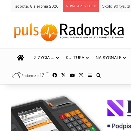
sobota, 8 sierpnia 2026
NOWE ARTYKUŁY
Około 90 tys. 
STRONA GŁÓWNA
Z ŻYCIA …
KULTURA
NA SYGNALE
℃
17
Facebook
X
YouTube
Instagram
Sidebar
Szukaj
Radomsko