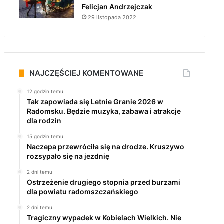
Felicjan Andrzejczak
29 listopada 2022
NAJCZĘŚCIEJ KOMENTOWANE
12 godzin temu
Tak zapowiada się Letnie Granie 2026 w
Radomsku. Będzie muzyka, zabawa i atrakcje
dla rodzin
15 godzin temu
Naczepa przewróciła się na drodze. Kruszywo
rozsypało się na jezdnię
2 dni temu
Ostrzeżenie drugiego stopnia przed burzami
dla powiatu radomszczańskiego
2 dni temu
Tragiczny wypadek w Kobielach Wielkich. Nie