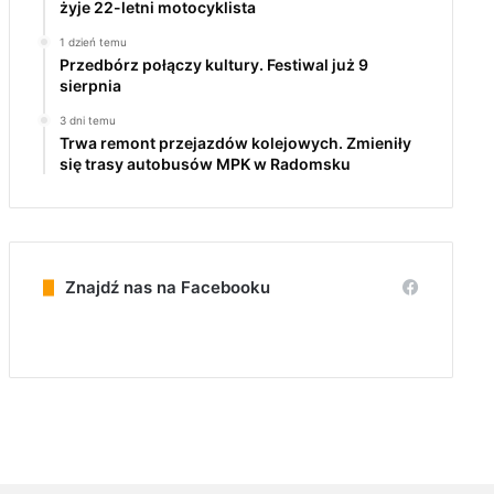
żyje 22-letni motocyklista
1 dzień temu
Przedbórz połączy kultury. Festiwal już 9
sierpnia
3 dni temu
Trwa remont przejazdów kolejowych. Zmieniły
się trasy autobusów MPK w Radomsku
Znajdź nas na Facebooku