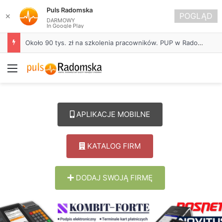
Puls Radomska
POGLĄD
✕
DARMOWY
In Google Play
Około 90 tys. zł na szkolenia pracowników. PUP w Radomsku ogłasza nabór wniosków
Menu
APLIKACJE MOBILNE
KATALOG FIRM
DODAJ SWOJĄ FIRMĘ