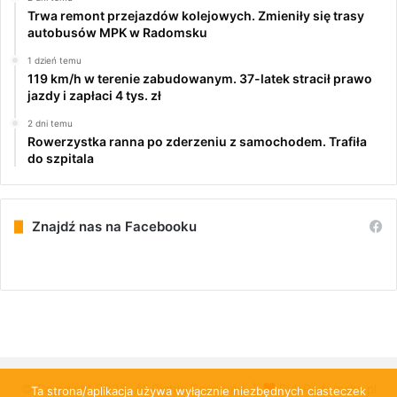
Trwa remont przejazdów kolejowych. Zmieniły się trasy
autobusów MPK w Radomsku
1 dzień temu
119 km/h w terenie zabudowanym. 37-latek stracił prawo
jazdy i zapłaci 4 tys. zł
2 dni temu
Rowerzystka ranna po zderzeniu z samochodem. Trafiła
do szpitala
Znajdź nas na Facebooku
© Copyright 2026, All Rights Reserved |
PulsRadomska.pl
Ta strona/aplikacja używa wyłącznie niezbędnych ciasteczek