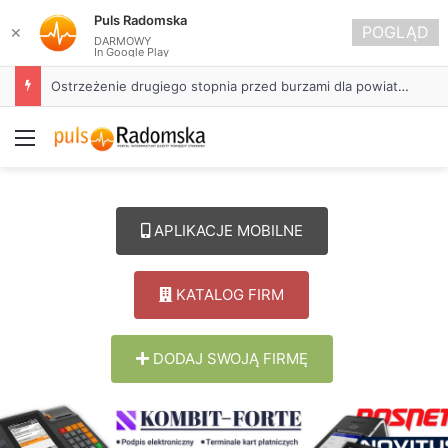
Puls Radomska
POGLĄD
✕
DARMOWY
In Google Play
Ostrzeżenie drugiego stopnia przed burzami dla powiatu radomszczańskiego
Menu
APLIKACJE MOBILNE
KATALOG FIRM
DODAJ SWOJĄ FIRMĘ