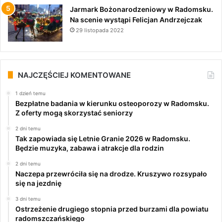
Jarmark Bożonarodzeniowy w Radomsku.
Na scenie wystąpi Felicjan Andrzejczak
29 listopada 2022
NAJCZĘŚCIEJ KOMENTOWANE
1 dzień temu
Bezpłatne badania w kierunku osteoporozy w Radomsku.
Z oferty mogą skorzystać seniorzy
2 dni temu
Tak zapowiada się Letnie Granie 2026 w Radomsku.
Będzie muzyka, zabawa i atrakcje dla rodzin
2 dni temu
Naczepa przewróciła się na drodze. Kruszywo rozsypało
się na jezdnię
3 dni temu
Ostrzeżenie drugiego stopnia przed burzami dla powiatu
radomszczańskiego