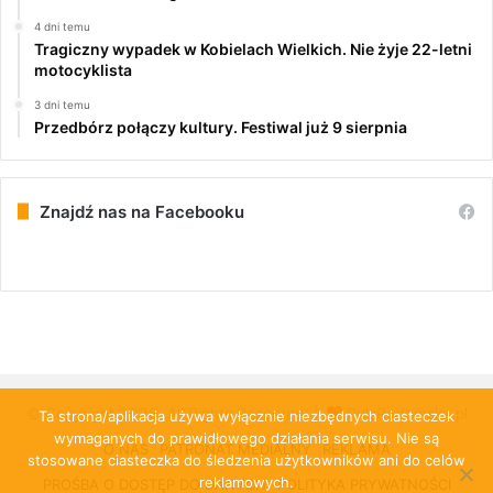
4 dni temu
Tragiczny wypadek w Kobielach Wielkich. Nie żyje 22-letni
motocyklista
3 dni temu
Przedbórz połączy kultury. Festiwal już 9 sierpnia
Znajdź nas na Facebooku
© Copyright 2026, All Rights Reserved |
PulsRadomska.pl
Ta strona/aplikacja używa wyłącznie niezbędnych ciasteczek
wymaganych do prawidłowego działania serwisu. Nie są
O NAS
PATRONAT MEDIALNY
REKLAMA
stosowane ciasteczka do śledzenia użytkowników ani do celów
reklamowych.
PROŚBA O DOSTĘP DO DANYCH
POLITYKA PRYWATNOŚCI