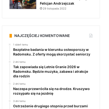
Felicjan Andrzejczak
29 listopada 2022
NAJCZĘŚCIEJ KOMENTOWANE
1 dzień temu
Bezpłatne badania w kierunku osteoporozy w
Radomsku. Z oferty mogą skorzystać seniorzy
2 dni temu
Tak zapowiada się Letnie Granie 2026 w
Radomsku. Będzie muzyka, zabawa i atrakcje
dla rodzin
2 dni temu
Naczepa przewróciła się na drodze. Kruszywo
rozsypało się na jezdnię
3 dni temu
Ostrzeżenie drugiego stopnia przed burzami