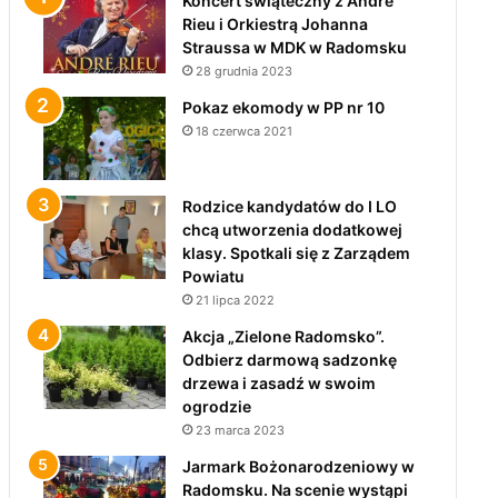
Koncert świąteczny z André
Rieu i Orkiestrą Johanna
Straussa w MDK w Radomsku
28 grudnia 2023
Pokaz ekomody w PP nr 10
18 czerwca 2021
Rodzice kandydatów do I LO
chcą utworzenia dodatkowej
klasy. Spotkali się z Zarządem
Powiatu
21 lipca 2022
Akcja „Zielone Radomsko”.
Odbierz darmową sadzonkę
drzewa i zasadź w swoim
ogrodzie
23 marca 2023
Jarmark Bożonarodzeniowy w
Radomsku. Na scenie wystąpi