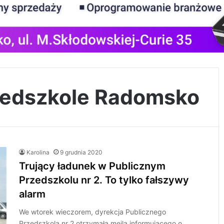
zedszkole Radomsko
Karolina
9 grudnia 2020
Trujący ładunek w Publicznym
Przedszkolu nr 2. To tylko fałszywy
alarm
We wtorek wieczorem, dyrekcja Publicznego
Przedszkola nr 2 otrzymała meila informującego o