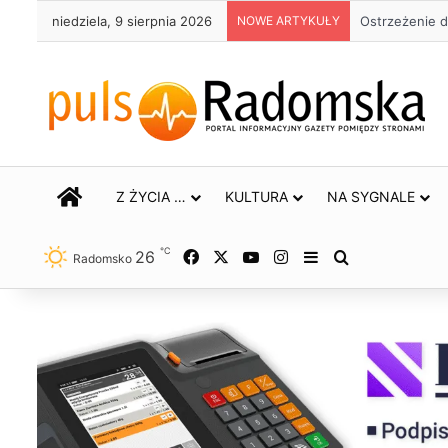
niedziela, 9 sierpnia 2026
NOWE ARTYKUŁY
Ostrzeżenie d
STRONA GŁÓWNA
Z ŻYCIA …
KULTURA
NA SYGNALE
℃
26
Facebook
X
YouTube
Instagram
Sidebar
Szukaj
Radomsko