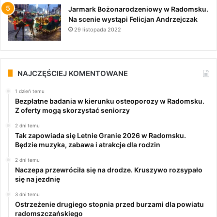
Jarmark Bożonarodzeniowy w Radomsku.
Na scenie wystąpi Felicjan Andrzejczak
29 listopada 2022
NAJCZĘŚCIEJ KOMENTOWANE
1 dzień temu
Bezpłatne badania w kierunku osteoporozy w Radomsku.
Z oferty mogą skorzystać seniorzy
2 dni temu
Tak zapowiada się Letnie Granie 2026 w Radomsku.
Będzie muzyka, zabawa i atrakcje dla rodzin
2 dni temu
Naczepa przewróciła się na drodze. Kruszywo rozsypało
się na jezdnię
3 dni temu
Ostrzeżenie drugiego stopnia przed burzami dla powiatu
radomszczańskiego