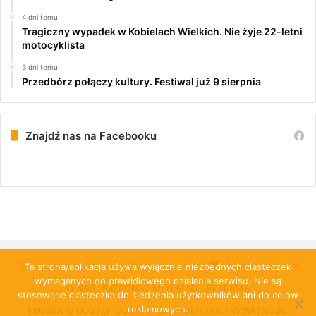
4 dni temu
Tragiczny wypadek w Kobielach Wielkich. Nie żyje 22-letni
motocyklista
3 dni temu
Przedbórz połączy kultury. Festiwal już 9 sierpnia
Znajdź nas na Facebooku
© Copyright 2026, All Rights Reserved |
PulsRadomska.pl
Ta strona/aplikacja używa wyłącznie niezbędnych ciasteczek
wymaganych do prawidłowego działania serwisu. Nie są
O NAS
PATRONAT MEDIALNY
REKLAMA
stosowane ciasteczka do śledzenia użytkowników ani do celów
reklamowych.
PROŚBA O DOSTĘP DO DANYCH
POLITYKA PRYWATNOŚCI