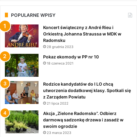
POPULARNE WPISY
Koncert świąteczny z André Rieu i
Orkiestrą Johanna Straussa w MDK w
Radomsku
28 grudnia 2023
Pokaz ekomody w PP nr 10
18 czerwca 2021
Rodzice kandydatów do I LO chcą
utworzenia dodatkowej klasy. Spotkali się
z Zarządem Powiatu
21 lipca 2022
Akcja „Zielone Radomsko”. Odbierz
darmową sadzonkę drzewa i zasadź w
swoim ogrodzie
23 marca 2023