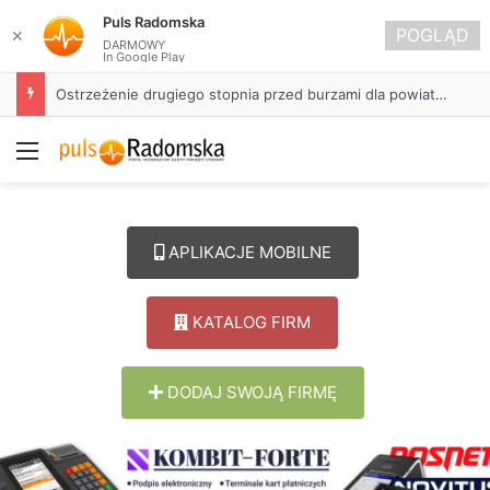
Puls Radomska
POGLĄD
✕
DARMOWY
In Google Play
Ostrzeżenie drugiego stopnia przed burzami dla powiatu radomszczańskiego
Menu
APLIKACJE MOBILNE
KATALOG FIRM
DODAJ SWOJĄ FIRMĘ