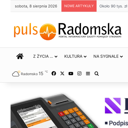
sobota, 8 sierpnia 2026
NOWE ARTYKUŁY
Około 90 tys. 
STRONA GŁÓWNA
Z ŻYCIA …
KULTURA
NA SYGNALE
℃
15
Facebook
X
YouTube
Instagram
Sidebar
Szukaj
Radomsko