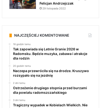
Felicjan Andrzejczak
29 listopada 2022
NAJCZĘŚCIEJ KOMENTOWANE
16 godzin temu
Tak zapowiada się Letnie Granie 2026 w
Radomsku. Będzie muzyka, zabawa i atrakcje
dla rodzin
20 godzin temu
Naczepa przewróciła się na drodze. Kruszywo
rozsypało się na jezdnię
2 dni temu
Ostrzeżenie drugiego stopnia przed burzami
dla powiatu radomszczańskiego
3 dni temu
Tragiczny wypadek w Kobielach Wielkich. Nie