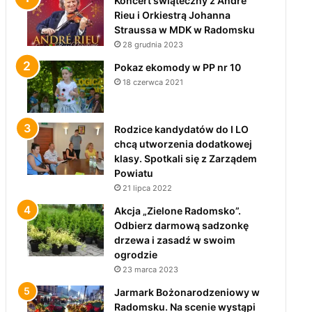
Koncert świąteczny z André
Rieu i Orkiestrą Johanna
Straussa w MDK w Radomsku
28 grudnia 2023
Pokaz ekomody w PP nr 10
18 czerwca 2021
Rodzice kandydatów do I LO
chcą utworzenia dodatkowej
klasy. Spotkali się z Zarządem
Powiatu
21 lipca 2022
Akcja „Zielone Radomsko”.
Odbierz darmową sadzonkę
drzewa i zasadź w swoim
ogrodzie
23 marca 2023
Jarmark Bożonarodzeniowy w
Radomsku. Na scenie wystąpi