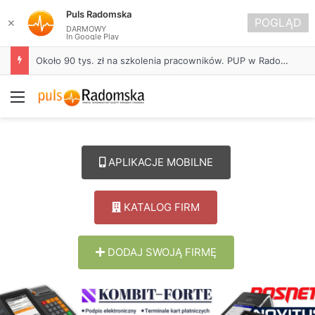
Puls Radomska
POGLĄD
✕
DARMOWY
In Google Play
Około 90 tys. zł na szkolenia pracowników. PUP w Radomsku ogłasza nabór wniosków
Menu
APLIKACJE MOBILNE
KATALOG FIRM
DODAJ SWOJĄ FIRMĘ