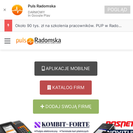
Puls Radomska
POGLĄD
✕
DARMOWY
In Google Play
Około 90 tys. zł na szkolenia pracowników. PUP w Radomsku ogłasza nabór wniosków
Menu
APLIKACJE MOBILNE
KATALOG FIRM
DODAJ SWOJĄ FIRMĘ