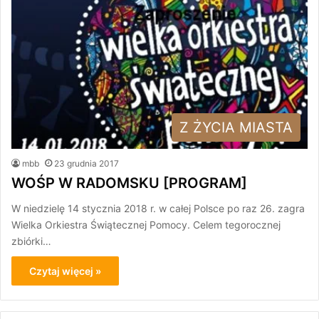
Z ŻYCIA MIASTA
mbb
23 grudnia 2017
WOŚP W RADOMSKU [PROGRAM]
W niedzielę 14 stycznia 2018 r. w całej Polsce po raz 26. zagra
Wielka Orkiestra Świątecznej Pomocy. Celem tegorocznej
zbiórki…
Czytaj więcej »