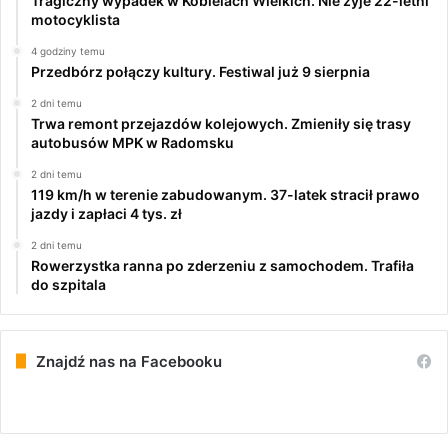
Tragiczny wypadek w Kobielach Wielkich. Nie żyje 22-letni
motocyklista
4 godziny temu
Przedbórz połączy kultury. Festiwal już 9 sierpnia
2 dni temu
Trwa remont przejazdów kolejowych. Zmieniły się trasy
autobusów MPK w Radomsku
2 dni temu
119 km/h w terenie zabudowanym. 37-latek stracił prawo
jazdy i zapłaci 4 tys. zł
2 dni temu
Rowerzystka ranna po zderzeniu z samochodem. Trafiła
do szpitala
Znajdź nas na Facebooku