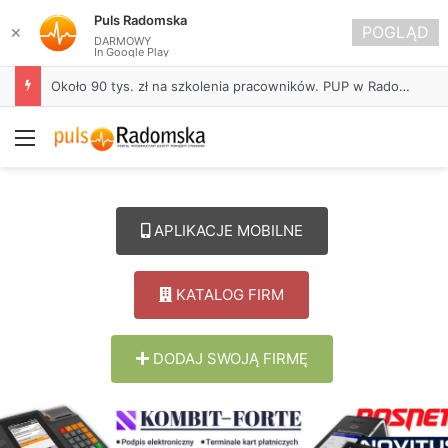
Puls Radomska
POGLĄD
✕
DARMOWY
In Google Play
Około 90 tys. zł na szkolenia pracowników. PUP w Radomsku ogłasza nabór wniosków
Menu
APLIKACJE MOBILNE
KATALOG FIRM
DODAJ SWOJĄ FIRMĘ