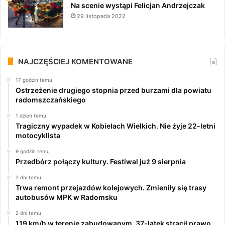
Na scenie wystąpi Felicjan Andrzejczak
29 listopada 2022
NAJCZĘŚCIEJ KOMENTOWANE
17 godzin temu
Ostrzeżenie drugiego stopnia przed burzami dla powiatu
radomszczańskiego
1 dzień temu
Tragiczny wypadek w Kobielach Wielkich. Nie żyje 22-letni
motocyklista
9 godzin temu
Przedbórz połączy kultury. Festiwal już 9 sierpnia
2 dni temu
Trwa remont przejazdów kolejowych. Zmieniły się trasy
autobusów MPK w Radomsku
2 dni temu
119 km/h w terenie zabudowanym. 37-latek stracił prawo