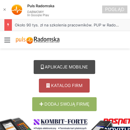
Puls Radomska
POGLĄD
✕
DARMOWY
In Google Play
Około 90 tys. zł na szkolenia pracowników. PUP w Radomsku ogłasza nabór wniosków
Menu
APLIKACJE MOBILNE
KATALOG FIRM
DODAJ SWOJĄ FIRMĘ