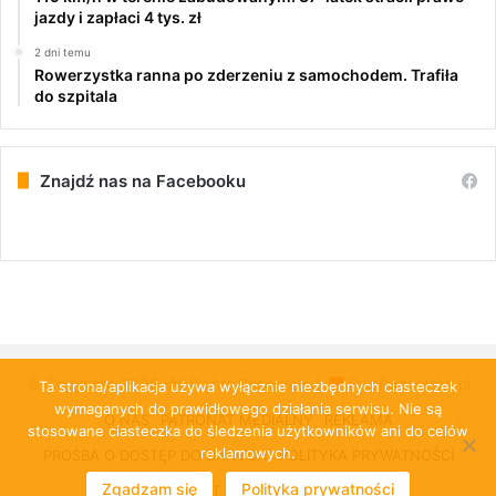
jazdy i zapłaci 4 tys. zł
2 dni temu
Rowerzystka ranna po zderzeniu z samochodem. Trafiła
do szpitala
Znajdź nas na Facebooku
© Copyright 2026, All Rights Reserved |
PulsRadomska.pl
Ta strona/aplikacja używa wyłącznie niezbędnych ciasteczek
wymaganych do prawidłowego działania serwisu. Nie są
O NAS
PATRONAT MEDIALNY
REKLAMA
stosowane ciasteczka do śledzenia użytkowników ani do celów
reklamowych.
PROŚBA O DOSTĘP DO DANYCH
POLITYKA PRYWATNOŚCI
Zgadzam się
Polityka prywatności
KONTAKT
CLOUD-KOMBIT