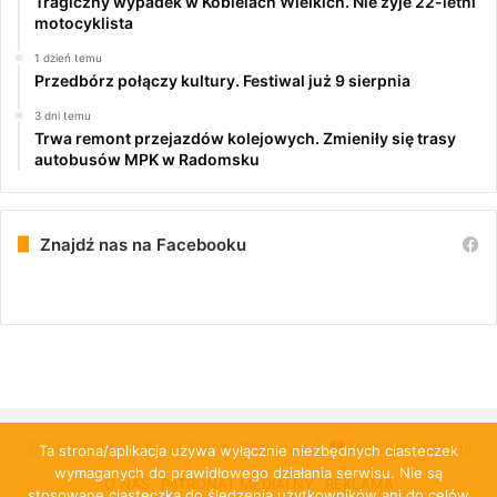
Tragiczny wypadek w Kobielach Wielkich. Nie żyje 22-letni
motocyklista
1 dzień temu
Przedbórz połączy kultury. Festiwal już 9 sierpnia
3 dni temu
Trwa remont przejazdów kolejowych. Zmieniły się trasy
autobusów MPK w Radomsku
Znajdź nas na Facebooku
© Copyright 2026, All Rights Reserved |
PulsRadomska.pl
Ta strona/aplikacja używa wyłącznie niezbędnych ciasteczek
wymaganych do prawidłowego działania serwisu. Nie są
O NAS
PATRONAT MEDIALNY
REKLAMA
stosowane ciasteczka do śledzenia użytkowników ani do celów