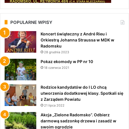
POPULARNE WPISY
Koncert świąteczny z André Rieu i
Orkiestrą Johanna Straussa w MDK w
Radomsku
28 grudnia 2023
Pokaz ekomody w PP nr 10
18 czerwca 2021
Rodzice kandydatów do I LO chcą
utworzenia dodatkowej klasy. Spotkali się
z Zarządem Powiatu
21 lipca 2022
Akcja „Zielone Radomsko”. Odbierz
darmową sadzonkę drzewa i zasadź w
swoim ogrodzie