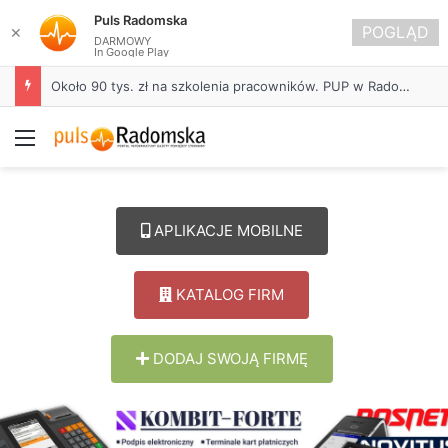
Puls Radomska
POGLĄD
✕
DARMOWY
In Google Play
Około 90 tys. zł na szkolenia pracowników. PUP w Radomsku ogłasza nabór wniosków
Menu
APLIKACJE MOBILNE
KATALOG FIRM
DODAJ SWOJĄ FIRMĘ