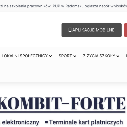
. zł na szkolenia pracowników. PUP w Radomsku ogłasza nabór wnioskó
APLIKACJE MOBILNE
LOKALNI SPOŁECZNICY
SPORT
Z ŻYCIA SZKOŁY