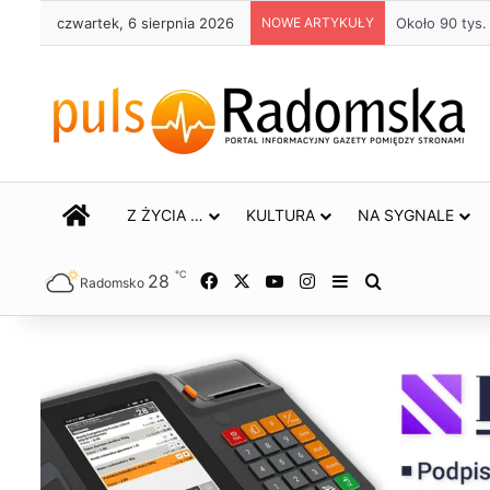
czwartek, 6 sierpnia 2026
NOWE ARTYKUŁY
Około 90 tys
STRONA GŁÓWNA
Z ŻYCIA …
KULTURA
NA SYGNALE
℃
28
Facebook
X
YouTube
Instagram
Sidebar
Szukaj
Radomsko