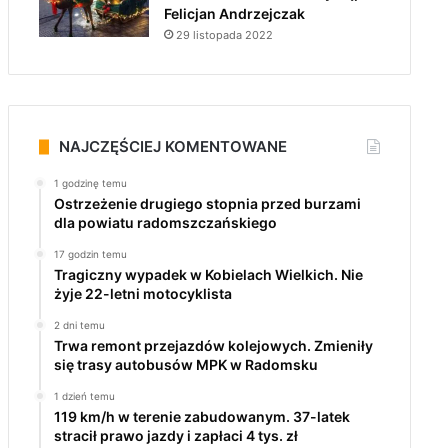
Felicjan Andrzejczak
29 listopada 2022
NAJCZĘŚCIEJ KOMENTOWANE
1 godzinę temu
Ostrzeżenie drugiego stopnia przed burzami
dla powiatu radomszczańskiego
17 godzin temu
Tragiczny wypadek w Kobielach Wielkich. Nie
żyje 22-letni motocyklista
2 dni temu
Trwa remont przejazdów kolejowych. Zmieniły
się trasy autobusów MPK w Radomsku
1 dzień temu
119 km/h w terenie zabudowanym. 37-latek
stracił prawo jazdy i zapłaci 4 tys. zł