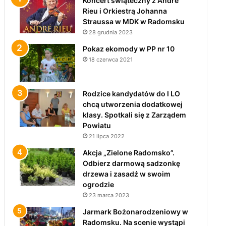
Koncert świąteczny z André
Rieu i Orkiestrą Johanna
Straussa w MDK w Radomsku
28 grudnia 2023
Pokaz ekomody w PP nr 10
18 czerwca 2021
Rodzice kandydatów do I LO
chcą utworzenia dodatkowej
klasy. Spotkali się z Zarządem
Powiatu
21 lipca 2022
Akcja „Zielone Radomsko”.
Odbierz darmową sadzonkę
drzewa i zasadź w swoim
ogrodzie
23 marca 2023
Jarmark Bożonarodzeniowy w
Radomsku. Na scenie wystąpi