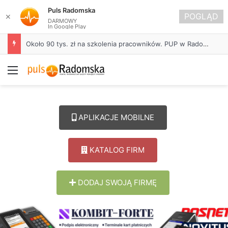
Puls Radomska
POGLĄD
✕
DARMOWY
In Google Play
Około 90 tys. zł na szkolenia pracowników. PUP w Radomsku ogłasza nabór wniosków
Menu
APLIKACJE MOBILNE
KATALOG FIRM
DODAJ SWOJĄ FIRMĘ