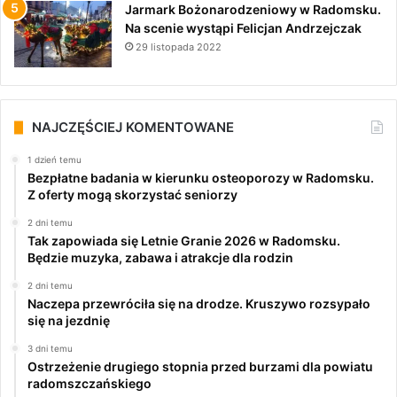
Jarmark Bożonarodzeniowy w Radomsku.
Na scenie wystąpi Felicjan Andrzejczak
29 listopada 2022
NAJCZĘŚCIEJ KOMENTOWANE
1 dzień temu
Bezpłatne badania w kierunku osteoporozy w Radomsku.
Z oferty mogą skorzystać seniorzy
2 dni temu
Tak zapowiada się Letnie Granie 2026 w Radomsku.
Będzie muzyka, zabawa i atrakcje dla rodzin
2 dni temu
Naczepa przewróciła się na drodze. Kruszywo rozsypało
się na jezdnię
3 dni temu
Ostrzeżenie drugiego stopnia przed burzami dla powiatu
radomszczańskiego