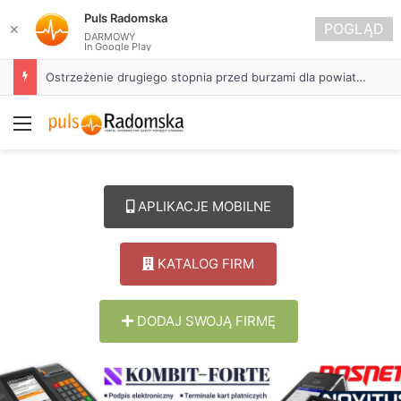
Puls Radomska
POGLĄD
✕
DARMOWY
In Google Play
Ostrzeżenie drugiego stopnia przed burzami dla powiatu radomszczańskiego
Menu
APLIKACJE MOBILNE
KATALOG FIRM
DODAJ SWOJĄ FIRMĘ