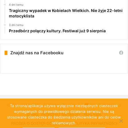
4 dni temu
Tragiczny wypadek w Kobielach Wielkich. Nie żyje 22-letni
motocyklista
3 dni temu
Przedbórz połączy kultury. Festiwal już 9 sierpnia
Znajdź nas na Facebooku
© Copyright 2026, All Rights Reserved |
PulsRadomska.pl
Ta strona/aplikacja używa wyłącznie niezbędnych ciasteczek
wymaganych do prawidłowego działania serwisu. Nie są
O NAS
PATRONAT MEDIALNY
REKLAMA
stosowane ciasteczka do śledzenia użytkowników ani do celów
reklamowych.
PROŚBA O DOSTĘP DO DANYCH
POLITYKA PRYWATNOŚCI