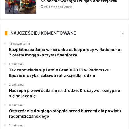
Na scenie wystąpi Felicjan Andrzejczak
29 listopada 2022
NAJCZĘŚCIEJ KOMENTOWANE
18 godzin temu
Bezpłatne badania w kierunku osteoporozy w Radomsku.
Z oferty mogą skorzystać seniorzy
2 dni temu
Tak zapowiada się Letnie Granie 2026 w Radomsku.
Będzie muzyka, zabawa i atrakcje dla rodzin
2 dni temu
Naczepa przewróciła się na drodze. Kruszywo rozsypało
się na jezdnię
3 dni temu
Ostrzeżenie drugiego stopnia przed burzami dla powiatu
radomszczańskiego
3 dni temu