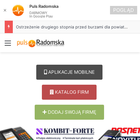
Puls Radomska
POGLĄD
✕
DARMOWY
In Google Play
Ostrzeżenie drugiego stopnia przed burzami dla powiatu radomszczańskiego
Menu
APLIKACJE MOBILNE
KATALOG FIRM
DODAJ SWOJĄ FIRMĘ