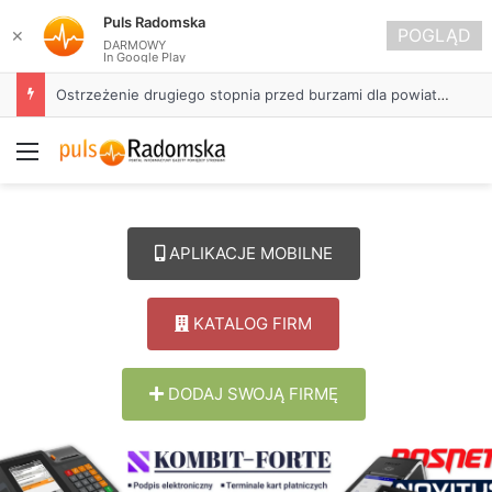
Puls Radomska
POGLĄD
✕
DARMOWY
In Google Play
Ostrzeżenie drugiego stopnia przed burzami dla powiatu radomszczańskiego
Menu
APLIKACJE MOBILNE
KATALOG FIRM
DODAJ SWOJĄ FIRMĘ