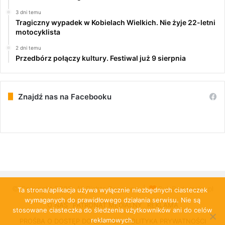
3 dni temu
Tragiczny wypadek w Kobielach Wielkich. Nie żyje 22-letni
motocyklista
2 dni temu
Przedbórz połączy kultury. Festiwal już 9 sierpnia
Znajdź nas na Facebooku
© Copyright 2026, All Rights Reserved |
PulsRadomska.pl
Ta strona/aplikacja używa wyłącznie niezbędnych ciasteczek
wymaganych do prawidłowego działania serwisu. Nie są
O NAS
PATRONAT MEDIALNY
REKLAMA
stosowane ciasteczka do śledzenia użytkowników ani do celów
reklamowych.
PROŚBA O DOSTĘP DO DANYCH
POLITYKA PRYWATNOŚCI