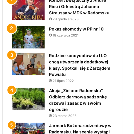
Koncert świąteczny z André
Rieu i Orkiestrą Johanna
Straussa w MDK w Radomsku
28 grudnia 2023
Pokaz ekomody w PP nr 10
18 czerwca 2021
Rodzice kandydatów do I LO
chcą utworzenia dodatkowej
klasy. Spotkali się z Zarządem
Powiatu
21 lipca 2022
Akcja „Zielone Radomsko”.
Odbierz darmową sadzonkę
drzewa i zasadź w swoim
ogrodzie
23 marca 2023
Jarmark Bożonarodzeniowy w
Radomsku. Na scenie wystąpi