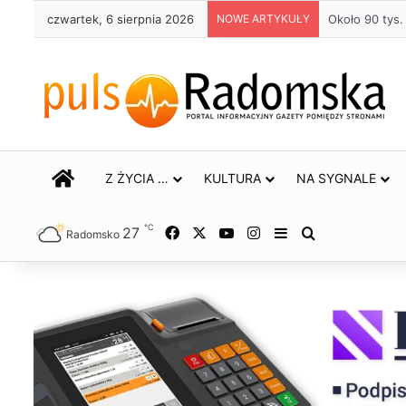
czwartek, 6 sierpnia 2026
NOWE ARTYKUŁY
Około 90 tys
STRONA GŁÓWNA
Z ŻYCIA …
KULTURA
NA SYGNALE
℃
27
Facebook
X
YouTube
Instagram
Sidebar
Szukaj
Radomsko