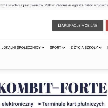
. zł na szkolenia pracowników. PUP w Radomsku ogłasza nabór wnioskó
APLIKACJE MOBILNE
LOKALNI SPOŁECZNICY
SPORT
Z ŻYCIA SZKOŁY