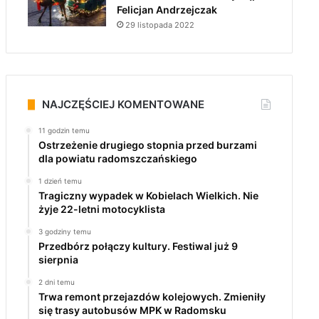
Felicjan Andrzejczak
29 listopada 2022
NAJCZĘŚCIEJ KOMENTOWANE
11 godzin temu
Ostrzeżenie drugiego stopnia przed burzami
dla powiatu radomszczańskiego
1 dzień temu
Tragiczny wypadek w Kobielach Wielkich. Nie
żyje 22-letni motocyklista
3 godziny temu
Przedbórz połączy kultury. Festiwal już 9
sierpnia
2 dni temu
Trwa remont przejazdów kolejowych. Zmieniły
się trasy autobusów MPK w Radomsku