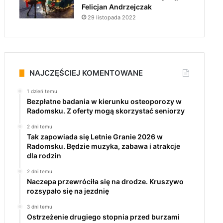
Felicjan Andrzejczak
29 listopada 2022
NAJCZĘŚCIEJ KOMENTOWANE
1 dzień temu
Bezpłatne badania w kierunku osteoporozy w
Radomsku. Z oferty mogą skorzystać seniorzy
2 dni temu
Tak zapowiada się Letnie Granie 2026 w
Radomsku. Będzie muzyka, zabawa i atrakcje
dla rodzin
2 dni temu
Naczepa przewróciła się na drodze. Kruszywo
rozsypało się na jezdnię
3 dni temu
Ostrzeżenie drugiego stopnia przed burzami