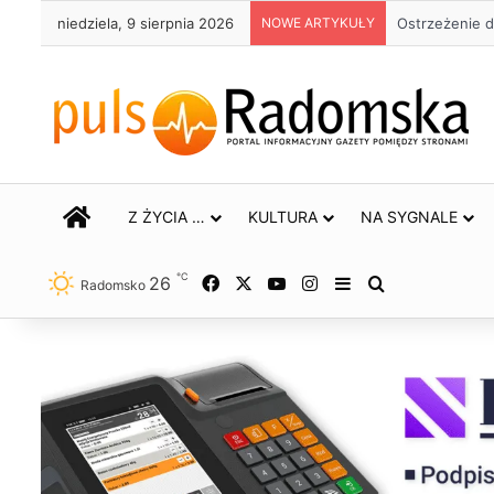
niedziela, 9 sierpnia 2026
NOWE ARTYKUŁY
Ostrzeżenie d
STRONA GŁÓWNA
Z ŻYCIA …
KULTURA
NA SYGNALE
℃
26
Facebook
X
YouTube
Instagram
Sidebar
Szukaj
Radomsko