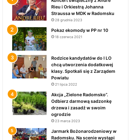
Koncert świąteczny z André
Rieu i Orkiestrą Johanna
Straussa w MDK w Radomsku
28 grudnia 2023
Pokaz ekomody w PP nr 10
18 czerwca 2021
Rodzice kandydatów do I LO
chcą utworzenia dodatkowej
klasy. Spotkali się z Zarządem
Powiatu
21 lipca 2022
Akcja „Zielone Radomsko”.
Odbierz darmową sadzonkę
drzewa i zasadź w swoim
ogrodzie
23 marca 2023
Jarmark Bożonarodzeniowy w
Radomsku. Na scenie wystąpi