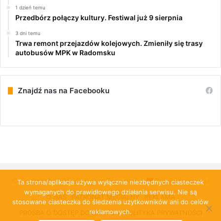
1 dzień temu
Przedbórz połączy kultury. Festiwal już 9 sierpnia
3 dni temu
Trwa remont przejazdów kolejowych. Zmieniły się trasy
autobusów MPK w Radomsku
Znajdź nas na Facebooku
© Copyright 2026, All Rights Reserved |
PulsRadomska.pl
Ta strona/aplikacja używa wyłącznie niezbędnych ciasteczek
wymaganych do prawidłowego działania serwisu. Nie są
O NAS
PATRONAT MEDIALNY
REKLAMA
stosowane ciasteczka do śledzenia użytkowników ani do celów
reklamowych.
PROŚBA O DOSTĘP DO DANYCH
POLITYKA PRYWATNOŚCI