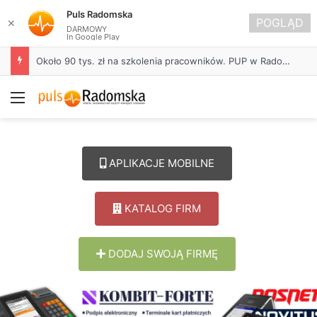
Puls Radomska
POGLĄD
✕
DARMOWY
In Google Play
Około 90 tys. zł na szkolenia pracowników. PUP w Radomsku ogłasza nabór wniosków
Menu
APLIKACJE MOBILNE
KATALOG FIRM
DODAJ SWOJĄ FIRMĘ