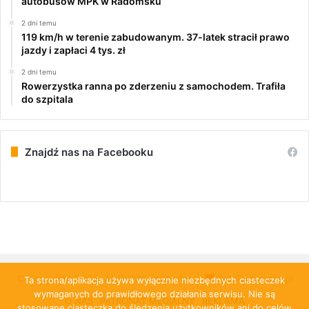
autobusów MPK w Radomsku
2 dni temu
119 km/h w terenie zabudowanym. 37-latek stracił prawo
jazdy i zapłaci 4 tys. zł
2 dni temu
Rowerzystka ranna po zderzeniu z samochodem. Trafiła
do szpitala
Znajdź nas na Facebooku
© Copyright 2026, All Rights Reserved |
PulsRadomska.pl
Ta strona/aplikacja używa wyłącznie niezbędnych ciasteczek
wymaganych do prawidłowego działania serwisu. Nie są
O NAS
PATRONAT MEDIALNY
REKLAMA
stosowane ciasteczka do śledzenia użytkowników ani do celów