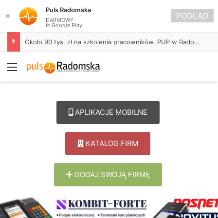
Puls Radomska
POGLĄD
✕
DARMOWY
In Google Play
Około 90 tys. zł na szkolenia pracowników. PUP w Radomsku ogłasza nabór wniosków
Menu
APLIKACJE MOBILNE
KATALOG FIRM
DODAJ SWOJĄ FIRMĘ