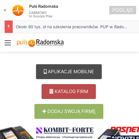
Puls Radomska
POGLĄD
✕
DARMOWY
In Google Play
Około 90 tys. zł na szkolenia pracowników. PUP w Radomsku ogłasza nabór wniosków
Menu
APLIKACJE MOBILNE
KATALOG FIRM
DODAJ SWOJĄ FIRMĘ