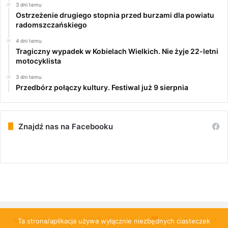
3 dni temu
Ostrzeżenie drugiego stopnia przed burzami dla powiatu
radomszczańskiego
4 dni temu
Tragiczny wypadek w Kobielach Wielkich. Nie żyje 22-letni
motocyklista
3 dni temu
Przedbórz połączy kultury. Festiwal już 9 sierpnia
Znajdź nas na Facebooku
© Copyright 2026, All Rights Reserved |
PulsRadomska.pl
Ta strona/aplikacja używa wyłącznie niezbędnych ciasteczek