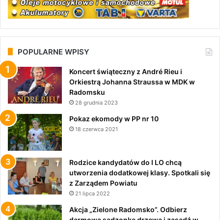
POPULARNE WPISY
Koncert świąteczny z André Rieu i
Orkiestrą Johanna Straussa w MDK w
Radomsku
28 grudnia 2023
Pokaz ekomody w PP nr 10
18 czerwca 2021
Rodzice kandydatów do I LO chcą
utworzenia dodatkowej klasy. Spotkali się
z Zarządem Powiatu
21 lipca 2022
Akcja „Zielone Radomsko”. Odbierz
darmową sadzonkę drzewa i zasadź w