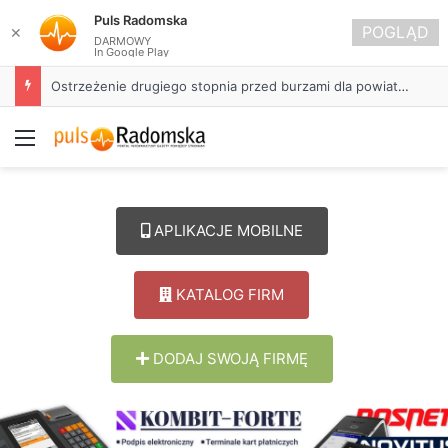
Puls Radomska
POGLĄD
✕
DARMOWY
In Google Play
Ostrzeżenie drugiego stopnia przed burzami dla powiatu radomszczańskiego
Menu
APLIKACJE MOBILNE
KATALOG FIRM
DODAJ SWOJĄ FIRMĘ