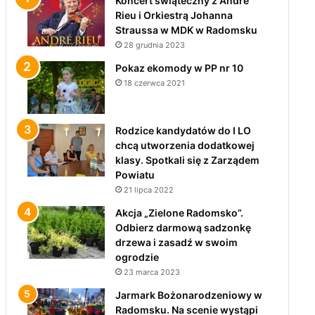
Koncert świąteczny z André
Rieu i Orkiestrą Johanna
Straussa w MDK w Radomsku
28 grudnia 2023
Pokaz ekomody w PP nr 10
18 czerwca 2021
Rodzice kandydatów do I LO
chcą utworzenia dodatkowej
klasy. Spotkali się z Zarządem
Powiatu
21 lipca 2022
Akcja „Zielone Radomsko”.
Odbierz darmową sadzonkę
drzewa i zasadź w swoim
ogrodzie
23 marca 2023
Jarmark Bożonarodzeniowy w
Radomsku. Na scenie wystąpi