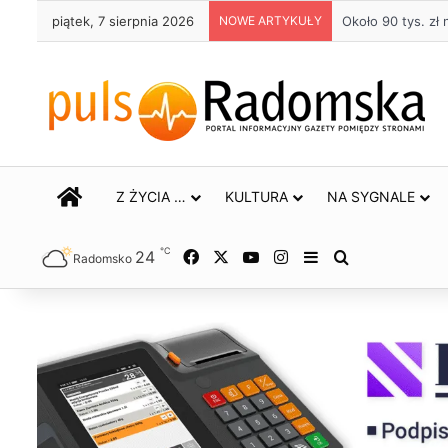
piątek, 7 sierpnia 2026
NOWE ARTYKUŁY
Około 90 tys. z
STRONA GŁÓWNA
Z ŻYCIA …
KULTURA
NA SYGNALE
℃
24
Facebook
X
YouTube
Instagram
Sidebar
Szukaj
Radomsko