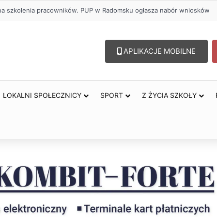
ł na szkolenia pracowników. PUP w Radomsku ogłasza nabór wniosków
APLIKACJE MOBILNE
LOKALNI SPOŁECZNICY
SPORT
Z ŻYCIA SZKOŁY