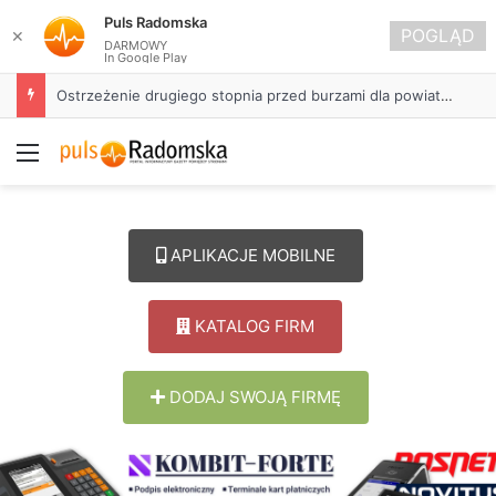
Puls Radomska
POGLĄD
✕
DARMOWY
In Google Play
Ostrzeżenie drugiego stopnia przed burzami dla powiatu radomszczańskiego
Menu
APLIKACJE MOBILNE
KATALOG FIRM
DODAJ SWOJĄ FIRMĘ