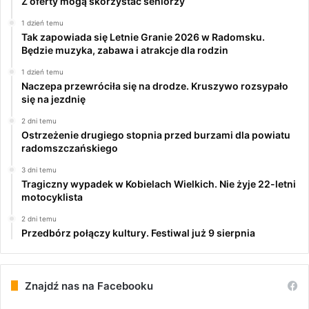
Z oferty mogą skorzystać seniorzy
1 dzień temu
Tak zapowiada się Letnie Granie 2026 w Radomsku.
Będzie muzyka, zabawa i atrakcje dla rodzin
1 dzień temu
Naczepa przewróciła się na drodze. Kruszywo rozsypało
się na jezdnię
2 dni temu
Ostrzeżenie drugiego stopnia przed burzami dla powiatu
radomszczańskiego
3 dni temu
Tragiczny wypadek w Kobielach Wielkich. Nie żyje 22-letni
motocyklista
2 dni temu
Przedbórz połączy kultury. Festiwal już 9 sierpnia
Znajdź nas na Facebooku