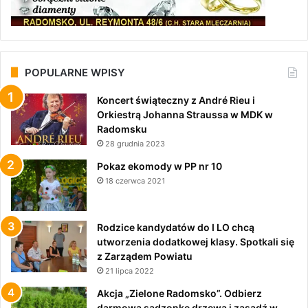
POPULARNE WPISY
Koncert świąteczny z André Rieu i
Orkiestrą Johanna Straussa w MDK w
Radomsku
28 grudnia 2023
Pokaz ekomody w PP nr 10
18 czerwca 2021
Rodzice kandydatów do I LO chcą
utworzenia dodatkowej klasy. Spotkali się
z Zarządem Powiatu
21 lipca 2022
Akcja „Zielone Radomsko”. Odbierz
darmową sadzonkę drzewa i zasadź w