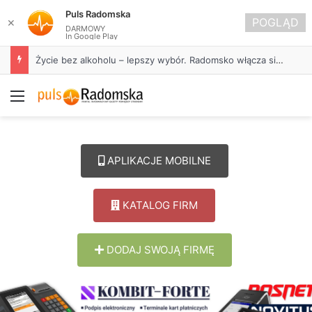
Puls Radomska
POGLĄD
✕
DARMOWY
In Google Play
Życie bez alkoholu – lepszy wybór. Radomsko włącza się w Miesiąc Trzeźwości
Menu
APLIKACJE MOBILNE
KATALOG FIRM
DODAJ SWOJĄ FIRMĘ