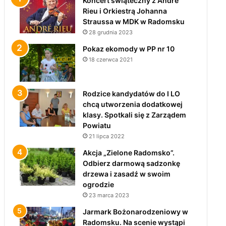
Koncert świąteczny z André
Rieu i Orkiestrą Johanna
Straussa w MDK w Radomsku
28 grudnia 2023
Pokaz ekomody w PP nr 10
18 czerwca 2021
Rodzice kandydatów do I LO
chcą utworzenia dodatkowej
klasy. Spotkali się z Zarządem
Powiatu
21 lipca 2022
Akcja „Zielone Radomsko”.
Odbierz darmową sadzonkę
drzewa i zasadź w swoim
ogrodzie
23 marca 2023
Jarmark Bożonarodzeniowy w
Radomsku. Na scenie wystąpi