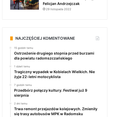
Felicjan Andrzejczak
29 listopada 2022
NAJCZĘŚCIEJ KOMENTOWANE
15 godzin temu
Ostrzeżenie drugiego stopnia przed burzami
dla powiatu radomszczańskiego
1 dzień temu
Tragiczny wypadek w Kobielach Wielkich. Nie
żyje 22-letni motocyklista
7 godzin temu
Przedbórz połączy kultury. Festiwal już 9
sierpnia
2 dni temu
Trwa remont przejazdów kolejowych. Zmieniły
się trasy autobusów MPK w Radomsku