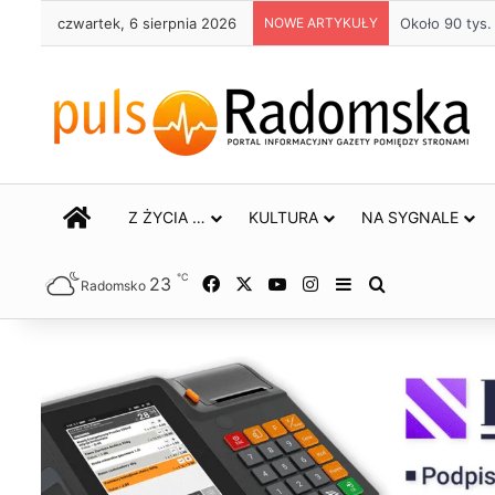
czwartek, 6 sierpnia 2026
NOWE ARTYKUŁY
Około 90 tys
STRONA GŁÓWNA
Z ŻYCIA …
KULTURA
NA SYGNALE
℃
23
Facebook
X
YouTube
Instagram
Sidebar
Szukaj
Radomsko