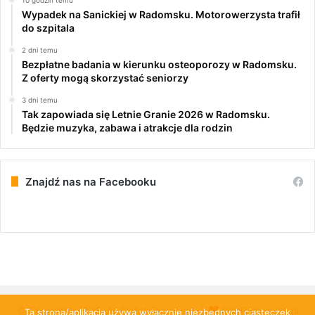
Wypadek na Sanickiej w Radomsku. Motorowerzysta trafił
do szpitala
2 dni temu
Bezpłatne badania w kierunku osteoporozy w Radomsku.
Z oferty mogą skorzystać seniorzy
3 dni temu
Tak zapowiada się Letnie Granie 2026 w Radomsku.
Będzie muzyka, zabawa i atrakcje dla rodzin
Znajdź nas na Facebooku
© Copyright 2026, All Rights Reserved |
PulsRadomska.pl
Ta strona/aplikacja używa wyłącznie niezbędnych ciasteczek