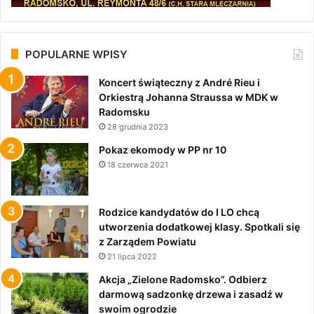
POPULARNE WPISY
Koncert świąteczny z André Rieu i
Orkiestrą Johanna Straussa w MDK w
Radomsku
28 grudnia 2023
Pokaz ekomody w PP nr 10
18 czerwca 2021
Rodzice kandydatów do I LO chcą
utworzenia dodatkowej klasy. Spotkali się
z Zarządem Powiatu
21 lipca 2022
Akcja „Zielone Radomsko”. Odbierz
darmową sadzonkę drzewa i zasadź w
swoim ogrodzie