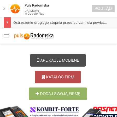
Puls Radomska
POGLĄD
✕
DARMOWY
In Google Play
Ostrzeżenie drugiego stopnia przed burzami dla powiatu radomszczańskiego
Menu
APLIKACJE MOBILNE
KATALOG FIRM
DODAJ SWOJĄ FIRMĘ