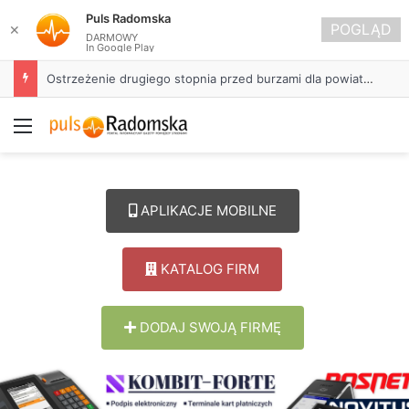
Puls Radomska
POGLĄD
✕
DARMOWY
In Google Play
Ostrzeżenie drugiego stopnia przed burzami dla powiatu radomszczańskiego
Menu
APLIKACJE MOBILNE
KATALOG FIRM
DODAJ SWOJĄ FIRMĘ