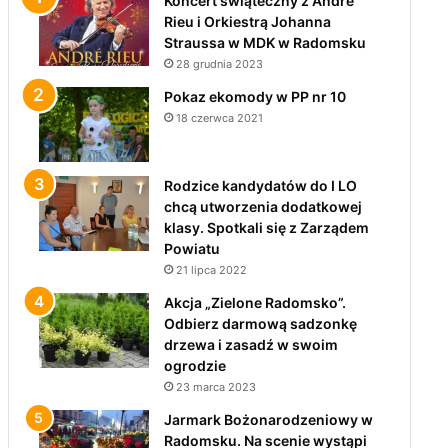
Koncert świąteczny z André
Rieu i Orkiestrą Johanna
Straussa w MDK w Radomsku
28 grudnia 2023
Pokaz ekomody w PP nr 10
18 czerwca 2021
Rodzice kandydatów do I LO
chcą utworzenia dodatkowej
klasy. Spotkali się z Zarządem
Powiatu
21 lipca 2022
Akcja „Zielone Radomsko”.
Odbierz darmową sadzonkę
drzewa i zasadź w swoim
ogrodzie
23 marca 2023
Jarmark Bożonarodzeniowy w
Radomsku. Na scenie wystąpi