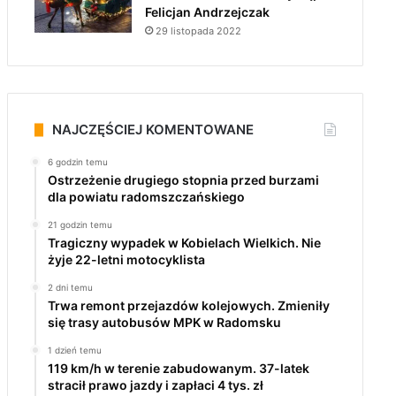
Felicjan Andrzejczak
29 listopada 2022
NAJCZĘŚCIEJ KOMENTOWANE
6 godzin temu
Ostrzeżenie drugiego stopnia przed burzami
dla powiatu radomszczańskiego
21 godzin temu
Tragiczny wypadek w Kobielach Wielkich. Nie
żyje 22-letni motocyklista
2 dni temu
Trwa remont przejazdów kolejowych. Zmieniły
się trasy autobusów MPK w Radomsku
1 dzień temu
119 km/h w terenie zabudowanym. 37-latek
stracił prawo jazdy i zapłaci 4 tys. zł