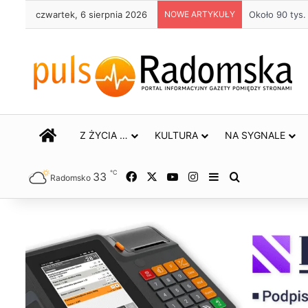
czwartek, 6 sierpnia 2026
NOWE ARTYKUŁY
Około 90 tys
STRONA GŁÓWNA
Z ŻYCIA …
KULTURA
NA SYGNALE
℃
33
Facebook
X
YouTube
Instagram
Sidebar
Szukaj
Radomsko