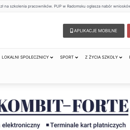
. zł na szkolenia pracowników. PUP w Radomsku ogłasza nabór wnioskó
APLIKACJE MOBILNE
LOKALNI SPOŁECZNICY
SPORT
Z ŻYCIA SZKOŁY