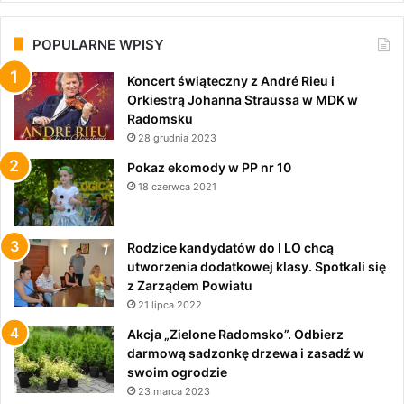
POPULARNE WPISY
Koncert świąteczny z André Rieu i
Orkiestrą Johanna Straussa w MDK w
Radomsku
28 grudnia 2023
Pokaz ekomody w PP nr 10
18 czerwca 2021
Rodzice kandydatów do I LO chcą
utworzenia dodatkowej klasy. Spotkali się
z Zarządem Powiatu
21 lipca 2022
Akcja „Zielone Radomsko”. Odbierz
darmową sadzonkę drzewa i zasadź w
swoim ogrodzie
23 marca 2023