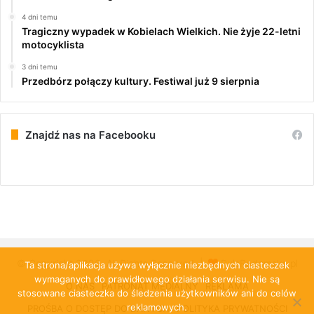
4 dni temu
Tragiczny wypadek w Kobielach Wielkich. Nie żyje 22-letni
motocyklista
3 dni temu
Przedbórz połączy kultury. Festiwal już 9 sierpnia
Znajdź nas na Facebooku
© Copyright 2026, All Rights Reserved |
PulsRadomska.pl
Ta strona/aplikacja używa wyłącznie niezbędnych ciasteczek
wymaganych do prawidłowego działania serwisu. Nie są
O NAS
PATRONAT MEDIALNY
REKLAMA
stosowane ciasteczka do śledzenia użytkowników ani do celów
reklamowych.
PROŚBA O DOSTĘP DO DANYCH
POLITYKA PRYWATNOŚCI