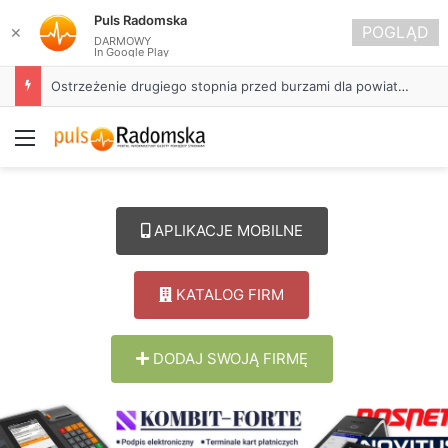
Puls Radomska
POGLĄD
✕
DARMOWY
In Google Play
Ostrzeżenie drugiego stopnia przed burzami dla powiatu radomszczańskiego
Menu
APLIKACJE MOBILNE
KATALOG FIRM
DODAJ SWOJĄ FIRMĘ