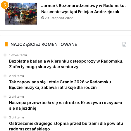
Jarmark Bożonarodzeniowy w Radomsku.
Na scenie wystąpi Felicjan Andrzejczak
29 listopada 2022
NAJCZĘŚCIEJ KOMENTOWANE
1 dzień temu
Bezpłatne badania w kierunku osteoporozy w Radomsku.
Z oferty mogą skorzystać seniorzy
2 dni temu
Tak zapowiada się Letnie Granie 2026 w Radomsku.
Będzie muzyka, zabawa i atrakcje dla rodzin
2 dni temu
Naczepa przewróciła się na drodze. Kruszywo rozsypało
się na jezdnię
3 dni temu
Ostrzeżenie drugiego stopnia przed burzami dla powiatu
radomszczańskiego