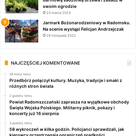
swoim ogrodzie
23 marca 2023
Jarmark Bożonarodzeniowy w Radomsku.
Na scenie wystąpi Felicjan Andrzejczak
29 listopada 2022
NAJCZĘŚCIEJ KOMENTOWANE
29 minut temu
Przedbórz połączył kultury. Muzyka, tradycje i smaki z
różnych stron świata
2 godziny temu
Powiat Radomszczański zaprasza na wyjątkowe obchody
Święta Wojska Polskiego. Militarny piknik, pokazy i
koncerty już 16 sierpnia
3 godziny temu
58 wykroczeń w kilka godzin. Policjanci sprawdzali, jak
kierowcy przestrzegają ograniczeń prędkości