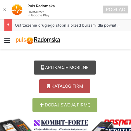
Puls Radomska
POGLĄD
✕
DARMOWY
In Google Play
Ostrzeżenie drugiego stopnia przed burzami dla powiatu radomszczańskiego
Menu
APLIKACJE MOBILNE
KATALOG FIRM
DODAJ SWOJĄ FIRMĘ