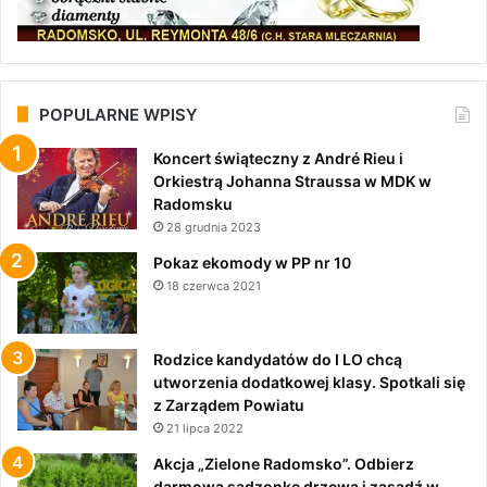
POPULARNE WPISY
Koncert świąteczny z André Rieu i
Orkiestrą Johanna Straussa w MDK w
Radomsku
28 grudnia 2023
Pokaz ekomody w PP nr 10
18 czerwca 2021
Rodzice kandydatów do I LO chcą
utworzenia dodatkowej klasy. Spotkali się
z Zarządem Powiatu
21 lipca 2022
Akcja „Zielone Radomsko”. Odbierz
darmową sadzonkę drzewa i zasadź w