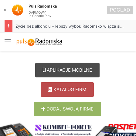
Puls Radomska
POGLĄD
✕
DARMOWY
In Google Play
Życie bez alkoholu – lepszy wybór. Radomsko włącza się w Miesiąc Trzeźwości
Menu
APLIKACJE MOBILNE
KATALOG FIRM
DODAJ SWOJĄ FIRMĘ