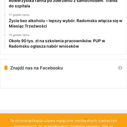
Rowerzystka ranna po zderzeniu z samochodem. Trafiła
do szpitala
17 godzin temu
Życie bez alkoholu – lepszy wybór. Radomsko włącza się w
Miesiąc Trzeźwości
15 godzin temu
Około 90 tys. zł na szkolenia pracowników. PUP w
Radomsku ogłasza nabór wniosków
Znajdź nas na Facebooku
© Copyright 2026, All Rights Reserved |
PulsRadomska.pl
Ta strona/aplikacja używa wyłącznie niezbędnych ciasteczek
wymaganych do prawidłowego działania serwisu. Nie są