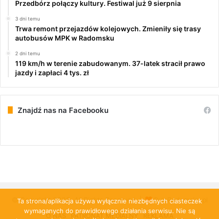
Przedbórz połączy kultury. Festiwal już 9 sierpnia
3 dni temu
Trwa remont przejazdów kolejowych. Zmieniły się trasy
autobusów MPK w Radomsku
2 dni temu
119 km/h w terenie zabudowanym. 37-latek stracił prawo
jazdy i zapłaci 4 tys. zł
Znajdź nas na Facebooku
© Copyright 2026, All Rights Reserved |
PulsRadomska.pl
Ta strona/aplikacja używa wyłącznie niezbędnych ciasteczek
wymaganych do prawidłowego działania serwisu. Nie są
O NAS
PATRONAT MEDIALNY
REKLAMA