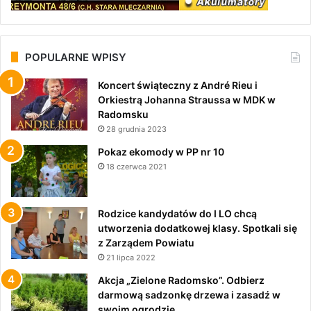
POPULARNE WPISY
Koncert świąteczny z André Rieu i
Orkiestrą Johanna Straussa w MDK w
Radomsku
28 grudnia 2023
Pokaz ekomody w PP nr 10
18 czerwca 2021
Rodzice kandydatów do I LO chcą
utworzenia dodatkowej klasy. Spotkali się
z Zarządem Powiatu
21 lipca 2022
Akcja „Zielone Radomsko”. Odbierz
darmową sadzonkę drzewa i zasadź w
swoim ogrodzie