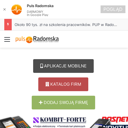
Puls Radomska
POGLĄD
✕
DARMOWY
In Google Play
Około 90 tys. zł na szkolenia pracowników. PUP w Radomsku ogłasza nabór wniosków
Menu
APLIKACJE MOBILNE
KATALOG FIRM
DODAJ SWOJĄ FIRMĘ