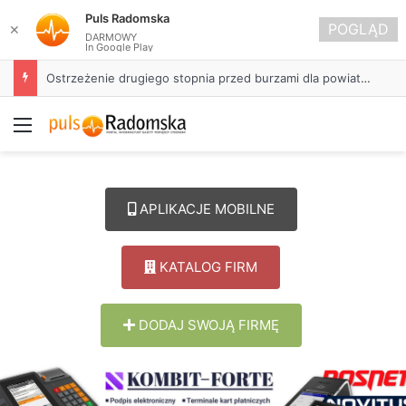
Puls Radomska
POGLĄD
✕
DARMOWY
In Google Play
Ostrzeżenie drugiego stopnia przed burzami dla powiatu radomszczańskiego
Menu
APLIKACJE MOBILNE
KATALOG FIRM
DODAJ SWOJĄ FIRMĘ