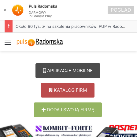
Puls Radomska
POGLĄD
✕
DARMOWY
In Google Play
Około 90 tys. zł na szkolenia pracowników. PUP w Radomsku ogłasza nabór wniosków
Menu
APLIKACJE MOBILNE
KATALOG FIRM
DODAJ SWOJĄ FIRMĘ