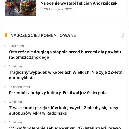
Na scenie wystąpi Felicjan Andrzejczak
29 listopada 2022
NAJCZĘŚCIEJ KOMENTOWANE
1 dzień temu
Ostrzeżenie drugiego stopnia przed burzami dla powiatu
radomszczańskiego
2 dni temu
Tragiczny wypadek w Kobielach Wielkich. Nie żyje 22-letni
motocyklista
17 godzin temu
Przedbórz połączy kultury. Festiwal już 9 sierpnia
3 dni temu
Trwa remont przejazdów kolejowych. Zmieniły się trasy
autobusów MPK w Radomsku
2 dni temu
119 km/h w terenie zabudowanym. 37-latek stracił prawo