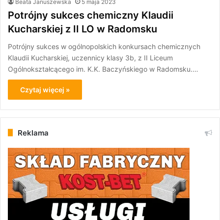
Beata Januszewska
5 maja 2023
Potrójny sukces chemiczny Klaudii
Kucharskiej z II LO w Radomsku
Potrójny sukces w ogólnopolskich konkursach chemicznych
Klaudii Kucharskiej, uczennicy klasy 3b, z II Liceum
Ogólnokształcącego im. K.K. Baczyńskiego w Radomsku.…
Czytaj więcej »
Reklama