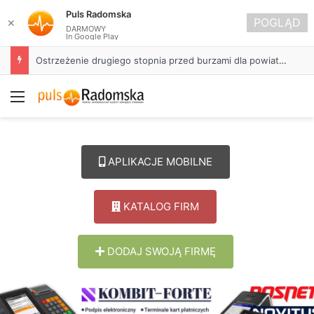
Puls Radomska
POGLĄD
✕
DARMOWY
In Google Play
Ostrzeżenie drugiego stopnia przed burzami dla powiatu radomszczańskiego
Menu
APLIKACJE MOBILNE
KATALOG FIRM
DODAJ SWOJĄ FIRMĘ