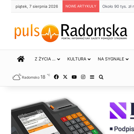
piątek, 7 sierpnia 2026
NOWE ARTYKUŁY
Około 90 tys. z
STRONA GŁÓWNA
Z ŻYCIA …
KULTURA
NA SYGNALE
℃
18
Facebook
X
YouTube
Instagram
Sidebar
Szukaj
Radomsko