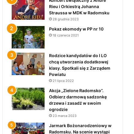
Koncert świąteczny z André
Rieu i Orkiestrą Johanna
Straussa w MDK w Radomsku
28 grudnia 2023
Pokaz ekomody w PP nr 10
18 czerwca 2021
Rodzice kandydatów do I LO
chcą utworzenia dodatkowej
klasy. Spotkali się z Zarządem
Powiatu
21 lipca 2022
Akcja „Zielone Radomsko”.
Odbierz darmową sadzonkę
drzewa i zasadź w swoim
ogrodzie
23 marca 2023
Jarmark Bożonarodzeniowy w
Radomsku. Na scenie wystąpi