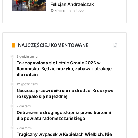
Felicjan Andrzejczak
29 listopada 2022
NAJCZĘŚCIEJ KOMENTOWANE
9 godzin temu
Tak zapowiada się Letnie Granie 2026 w
Radomsku. Będzie muzyka, zabawa i atrakcje
dla rodzin
12 godzin temu
Naczepa przewróciła się na drodze. Kruszywo
rozsypało się na jezdnię
2 dni temu
Ostrzeżenie drugiego stopnia przed burzami
dla powiatu radomszczańskiego
2 dni temu
Tragiczny wypadek w Kobielach Wielkich. Nie