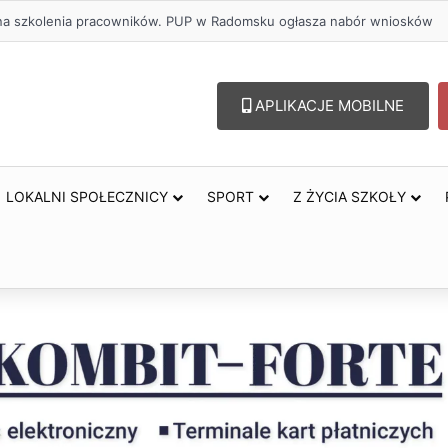
ł na szkolenia pracowników. PUP w Radomsku ogłasza nabór wniosków
APLIKACJE MOBILNE
LOKALNI SPOŁECZNICY
SPORT
Z ŻYCIA SZKOŁY