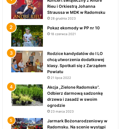
Koncert świąteczny z André
Rieu i Orkiestrą Johanna
Straussa w MDK w Radomsku
28 grudnia 2023
Pokaz ekomody w PP nr 10
18 czerwca 2021
Rodzice kandydatów do I LO
chcą utworzenia dodatkowej
klasy. Spotkali się z Zarządem
Powiatu
21 lipca 2022
Akcja „Zielone Radomsko”.
Odbierz darmową sadzonkę
drzewa i zasadź w swoim
ogrodzie
23 marca 2023
Jarmark Bożonarodzeniowy w
Radomsku. Na scenie wystąpi