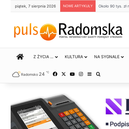
piątek, 7 sierpnia 2026
NOWE ARTYKUŁY
Około 90 tys. z
STRONA GŁÓWNA
Z ŻYCIA …
KULTURA
NA SYGNALE
℃
24
Facebook
X
YouTube
Instagram
Sidebar
Szukaj
Radomsko