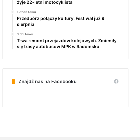
żyje 22-letni motocyklista
1 dzień temu
Przedbórz połączy kultury. Festiwal już 9
sierpnia
3 dni temu
Trwa remont przejazdów kolejowych. Zmieniły
się trasy autobusów MPK w Radomsku
Znajdź nas na Facebooku