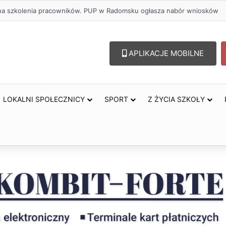
ł na szkolenia pracowników. PUP w Radomsku ogłasza nabór wniosków
APLIKACJE MOBILNE
LOKALNI SPOŁECZNICY
SPORT
Z ŻYCIA SZKOŁY