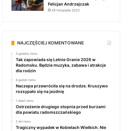
Felicjan Andrzejczak
29 listopada 2022
NAJCZĘŚCIEJ KOMENTOWANE
3 godziny temu
Tak zapowiada się Letnie Granie 2026 w
Radomsku. Będzie muzyka, zabawa i atrakcje
dla rodzin
6 godzin temu
Naczepa przewróciła się na drodze. Kruszywo
rozsypało się na jezdnię
1 dzień temu
Ostrzeżenie drugiego stopnia przed burzami
dla powiatu radomszczańskiego
2 dni temu
Tragiczny wypadek w Kobielach Wielkich. Nie