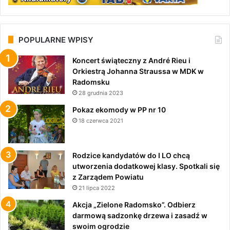
POPULARNE WPISY
Koncert świąteczny z André Rieu i
Orkiestrą Johanna Straussa w MDK w
Radomsku
28 grudnia 2023
Pokaz ekomody w PP nr 10
18 czerwca 2021
Rodzice kandydatów do I LO chcą
utworzenia dodatkowej klasy. Spotkali się
z Zarządem Powiatu
21 lipca 2022
Akcja „Zielone Radomsko”. Odbierz
darmową sadzonkę drzewa i zasadź w
swoim ogrodzie