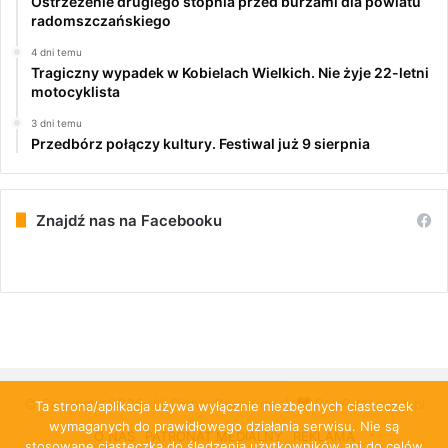
Ostrzeżenie drugiego stopnia przed burzami dla powiatu
radomszczańskiego
4 dni temu
Tragiczny wypadek w Kobielach Wielkich. Nie żyje 22-letni
motocyklista
3 dni temu
Przedbórz połączy kultury. Festiwal już 9 sierpnia
Znajdź nas na Facebooku
© Copyright 2026, All Rights Reserved |
PulsRadomska.pl
Ta strona/aplikacja używa wyłącznie niezbędnych ciasteczek
wymaganych do prawidłowego działania serwisu. Nie są
O NAS
PATRONAT MEDIALNY
REKLAMA
stosowane ciasteczka do śledzenia użytkowników ani do celów