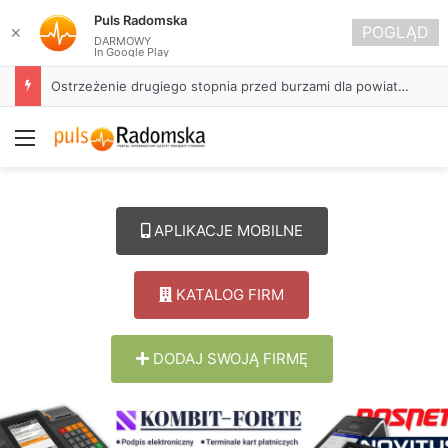
Puls Radomska
POGLĄD
✕
DARMOWY
In Google Play
Ostrzeżenie drugiego stopnia przed burzami dla powiatu radomszczańskiego
Menu
APLIKACJE MOBILNE
KATALOG FIRM
DODAJ SWOJĄ FIRMĘ