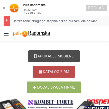
Puls Radomska
POGLĄD
✕
DARMOWY
In Google Play
Ostrzeżenie drugiego stopnia przed burzami dla powiatu radomszczańskiego
Menu
APLIKACJE MOBILNE
KATALOG FIRM
DODAJ SWOJĄ FIRMĘ