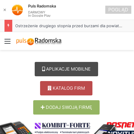
Puls Radomska
POGLĄD
✕
DARMOWY
In Google Play
Ostrzeżenie drugiego stopnia przed burzami dla powiatu radomszczańskiego
Menu
APLIKACJE MOBILNE
KATALOG FIRM
DODAJ SWOJĄ FIRMĘ