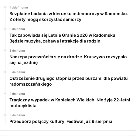
1 dzień temu
Bezpłatne badania w kierunku osteoporozy w Radomsku.
Z oferty mogą skorzystać seniorzy
2 dni temu
Tak zapowiada się Letnie Granie 2026 w Radomsku.
Będzie muzyka, zabawa i atrakcje dla rodzin
2 dni temu
Naczepa przewróciła się na drodze. Kruszywo rozsypało
się na jezdnię
3 dni temu
Ostrzeżenie drugiego stopnia przed burzami dla powiatu
radomszczańskiego
4 dni temu
Tragiczny wypadek w Kobielach Wielkich. Nie żyje 22-letni
motocyklista
3 dni temu
Przedbórz połączy kultury. Festiwal już 9 sierpnia