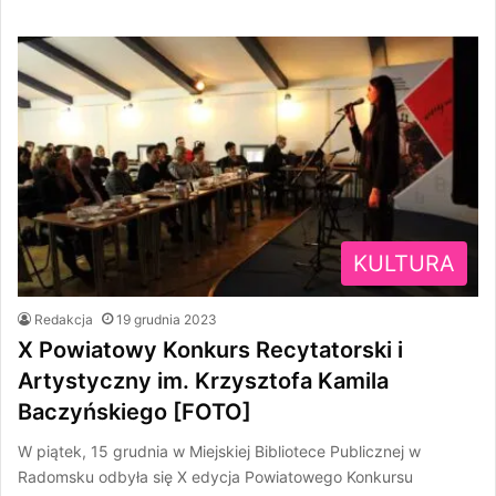
KULTURA
Redakcja
19 grudnia 2023
X Powiatowy Konkurs Recytatorski i
Artystyczny im. Krzysztofa Kamila
Baczyńskiego [FOTO]
W piątek, 15 grudnia w Miejskiej Bibliotece Publicznej w
Radomsku odbyła się X edycja Powiatowego Konkursu